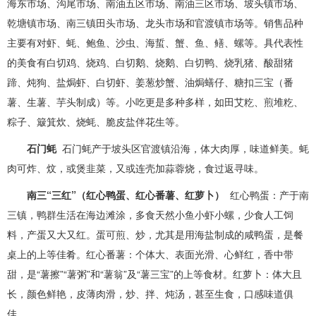
海东市场、沟尾市场、南油五区市场、南油三区市场、坡头镇市场、
乾塘镇市场、南三镇田头市场、龙头市场和官渡镇市场等。销售品种
主要有对虾、蚝、鲍鱼、沙虫、海蜇、蟹、鱼、鳝、螺等。具代表性
的美食有白切鸡、烧鸡、白切鹅、烧鹅、白切鸭、烧乳猪、酸甜猪
蹄、炖狗、盐焗虾、白切虾、姜葱炒蟹、油焗蟮仔、糖扣三宝（番
薯、生薯、芋头制成）等。小吃更是多种多样，如田艾籺、煎堆籺、
粽子、簸箕炊、烧蚝、脆皮盐伴花生等。
石门蚝
石门蚝产于坡头区官渡镇沿海，体大肉厚，味道鲜美。蚝
肉可炸、炆，或煲韭菜，又或连壳加蒜蓉烧，食过返寻味。
南三“三红”（红心鸭蛋、红心番薯、红萝卜）
红心鸭蛋：产于南
三镇，鸭群生活在海边滩涂，多食天然小鱼小虾小螺，少食人工饲
料，产蛋又大又红。蛋可煎、炒，尤其是用海盐制成的咸鸭蛋，是餐
桌上的上等佳肴。红心番薯：个体大、表面光滑、心鲜红，香中带
甜，是“薯擦”“薯粥”和“薯翁”及“薯三宝”的上等食材。红萝卜：体大且
长，颜色鲜艳，皮薄肉滑，炒、拌、炖汤，甚至生食，口感味道俱
佳。