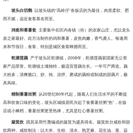
坡头白切鹅
以坡头镇的“高岭仔”各饭店的为最佳，肉质柔软、肥
而不腻，远近食客慕名而至。
鸡瓮和番薯瓮
主要集中在区内各镇（街）的农家山庄，尤以龙头
炭之家最好。此方法制作的鸡和番薯，皮焦肉嫩，香气袭人。每逢周
末和节假日，食客、特别是城区食客蜂拥而至。
乾塘莲藕
产于坡头区乾塘镇，2008年，乾塘莲藕获国家无公害
家产品荣誉。乾塘镇土壤独特，极适宜莲藕生长。一年可产两造。藕
大粉多，清爽脆口。炒、炖、凉拌、磨成的藕粉或制成的甜藕片，极
具风味。
精制番薯丝粥
从20世纪80年代起，随着人们生活水平的不断提
高和饮食口味的变化，坡头区城镇居民兴起了食番薯丝粥“热”，在饭
店或小摊档，番薯丝粥更受热捧，尤其是红心番薯丝粥。
簸箕炊
因其采用竹蔑编成的簸箕为盛具得名。簸箕炊分咸炊和甜
炊两种。咸炊制法：以大米、生粉、清水、熟芝麻、花生油、葱、蒜