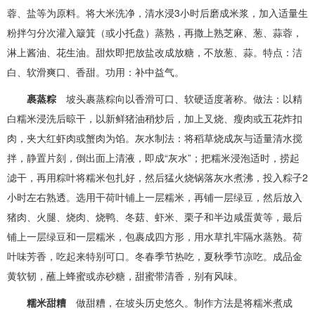
蓉、盐等为原料。将大米洗净，清水浸3小时后磨成米浆，加入适量生
粉拌匀分次灌入簸箕（或小托盘）蒸熟，再撒上熟芝麻、葱、蒜蓉，
淋上酱油、花生油。甜炊即把放盐改成放糖，不放葱、蒜。特点：洁
白、软滑爽口、香甜。功用：补中益气。
裹蒸粽
坡头裹蒸粽向以香滑可口、软硬适度著称。做法：以精
白糯米浸洗后晾干，以新鲜猪油稍炒后，加上叉烧、瘦肉或五花炸扣
肉，夹大红虾肉或蟹肉为馅。灰水制法：将稻草烧成灰与适量清水搅
拌，静置片刻，倒出面上清液，即成“灰水”；把糯米浸泡适时，捞起
滤干，再用粽叶将糯米包扎好，然后猛火烧锅落灰水煮沸，投入粽子2
小时左右熟透。选用干荷叶铺上一层糯米，再铺一层绿豆，然后放入
猪肉、火腿、烧肉、烧鸭、冬菇、虾米、栗子和半边咸蛋黄等，最后
铺上一层绿豆和一层糯米，包裹成四方形，用水草扎牢隔水蒸熟。荷
叶味芳香，吃起来特别可口。冬春季节热吃，夏秋季节凉吃。成品金
黄软韧，蘸上蜂蜜或赤砂糖，甜蜜带清香，别有风味。
糯米甜糟
做甜糟，在坡头历史悠久。制作方法是将糯米煮成