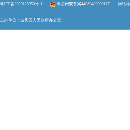
粤ICP备2020126959号-1
粤公网安备案44080402000117
网站标识
主办单位：坡头区人民政府办公室