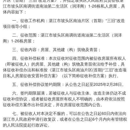
片区（首期）“三旧”改造方案》，并指定坡头区人民政府负责征收湛
江市坡头区南调街道南油第二生活区（润泽阁）1-26栋私人房屋，具
体内容如下：
一、征收工作机构：湛江市坡头区南油片区（首期）“三旧”改造
项目领导小组；
二、征收范围：湛江市坡头区南调街道南油第二生活区（润泽
阁）1-26栋房屋；
三、征收内容：房屋、其他建（构）筑物及青苗；
四、征收补偿标准：本次征收对征收范围内被征收房屋所有权人
（即被征收人）的房屋、其他建（构）筑物及青苗依法给予补偿，具
体征收补偿办法和标准按《湛江市坡头区南油片区(首期)“三旧”改造项
目私人房屋征收安置补偿方案》（以下简称征收补偿方案）执行。
五、征收补偿协议签约期限：从公告之日起至2025年2月28日。
六、签约期限届满，若被征收人与征收主体、改造主体仍达不成
征收补偿协议，或者被征收房屋所有权人不明确的，由本府依法按照
征收补偿方案作出补偿决定，并在房屋征收范围内公告。
七、被征收人对本决定不服的，可以在公告之日起60日内依法向
湛江市人民政府申请行政复议，或者在公告之日起6个月内向有管辖权
的人民法院提起行政诉讼。