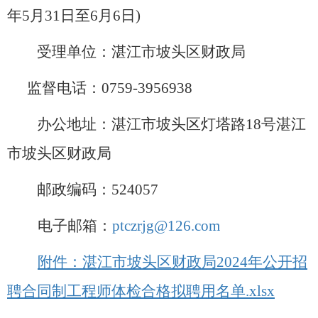
年
5
月
31
日至
6
月6
日
)
受理单位：湛江市坡头区
财政局
监督
电话：
0759-
3956938
办公地址：湛江市坡头区
灯塔路
18号湛江
市坡头区财政局
邮政编码：
524
057
电子邮箱
：
ptczrjg@126.com
附件：湛江市坡头区财政局2024年公开招
聘合同制工程师体检合格拟聘用名单.xlsx