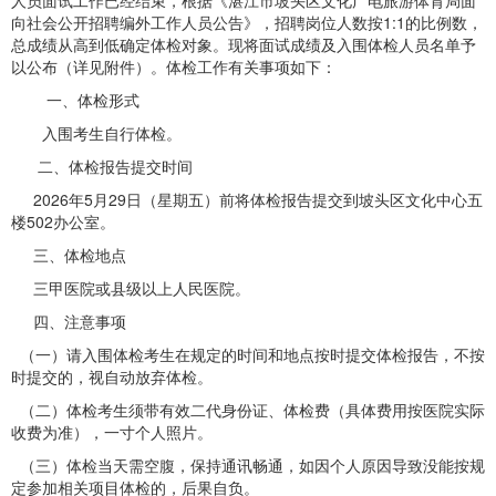
人员面试工作已经结束，根据《湛江市坡头区文化广电旅游体育局面
向社会公开招聘编外工作人员公告》，招聘岗位人数按1:1的比例数，
总成绩从高到低确定体检对象。现将面试成绩及入围体检人员名单予
以公布（详见附件）。体检工作有关事项如下：
一、体检形式
入围考生自行体检。
二、体检报告提交时间
2026年5月29日（星期五）前将体检报告提交到坡头区文化中心五
楼502办公室。
三、体检地点
三甲医院或县级以上人民医院。
四、注意事项
（一）请入围体检考生在规定的时间和地点按时提交体检报告，不按
时提交的，视自动放弃体检。
（二）体检考生须带有效二代身份证、体检费（具体费用按医院实际
收费为准），一寸个人照片。
（三）体检当天需空腹，保持通讯畅通，如因个人原因导致没能按规
定参加相关项目体检的，后果自负。