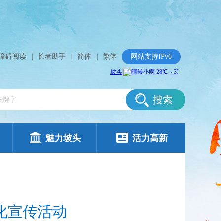
障碍阅读
|
长者助手
|
简体
|
繁体
网站支持IPv6
搜索
魅力坡头
活力高新
化宣传活动