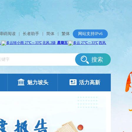
障碍阅读
|
长者助手
|
简体
|
繁体
网站支持IPv6
搜索
魅力坡头
活力高新