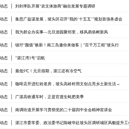
|
动态
刘剑率队开展“农文体旅商”融合发展专题调研
|
动态
集思广益谋发展，坡头区召开“我的‘十五五’”规划首场务虚会
|
动态
我为群众办实事—元旦游园聚邻里，移风易俗树新风
|
动态
镇圩“颜值”焕新！南三岛邀你来做客｜“百千万工程”坡头行
|
动态
“湛江湾1号”启航
|
动态
最低9℃！元旦假期，湛江还有冷空气
|
动态
咖啡店开进红砖老房，坡头高岭村用文创点亮乡土新生活→
|
动态
广湛高铁通车时，正是官渡生蚝肥美季
|
动态
南调街道开展学习贯彻党的二十届四中全会精神宣讲会
|
动态
湛江市委常委、政法委书记陈峻华赴坡头区调研城区风貌提升工