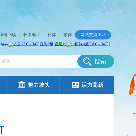
障碍阅读
|
长者助手
|
简体
|
繁体
网站支持IPv6
搜索
魅力坡头
活力高新
开