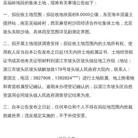
吴福岭地段的集体土地，现将有关事项公告如下：
一、拟征收土地范围：拟征收地块面积8.0000公顷，东至海丰混凝土
搅拌站，南至吴福岭村，西至麻登村沙田经济合作社集体土地，北至
坡头东联沙场。具体四至范围详见勘测定界图。
二、拟开展土地现状调查安排：拟征收土地范围内的土地所有权、使
用权人应当自本公告发布之日起15天内持土地权属证书、土地经营权
证书或其他有关证明材料到湛江市坡头区坡头镇征地工作组（地址：
湛江市坡头区坡头镇解放路179号坡头镇人民政府大院内，联系人：
黄国文，电话：3827908，1382824****）进行土地权属、地上附着物
和青苗权属登记确认。逾期未办理登记确认的，以湛江市坡头区自然
资源局会同坡头镇人民政府调查登记结果为准。
三、自本公告发布之日起，任何单位和个人不得在拟征地范围内抢栽
抢建抢养；违反规定实施的，不予补偿安置。