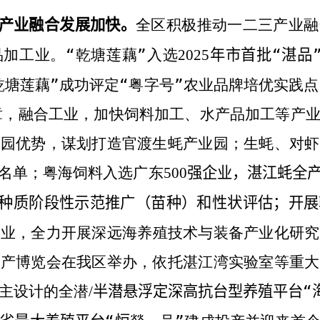
三产业融合发展加快。
全区积极推动一二三产业融
加工业。“乾塘莲藕”入选
年市首批“湛品
2025
乾塘莲藕”成功评定“粤字号”农业品牌培优实践点
章，融合工业，加快饲料加工、水产品加工等产
业园优势，谋划打造官渡生蚝产业园；
生蚝、对虾
名单；
粤海饲料入选广东
强企业，湛江蚝全
500
新种质阶段性示范推广（苗种）和性状评估；开
农业，全力开展深远海养殖技术与装备产业化研究
水产博览会在我区举办，依托湛江湾实验室等重大
主设计的全潜
半潜悬浮定深高抗台型养殖平台“
/