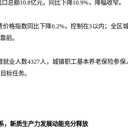
出口总额
亿元，同比下降
，降幅收窄。
10.8
10.9%
费价格指数同比下降
，控制在
以内；全区
0.2%
3
靠前
。
增就业人数
人，城镇职工基本养老保险参保
4327
度目标任务。
系，新质生产力发展动能充分释放