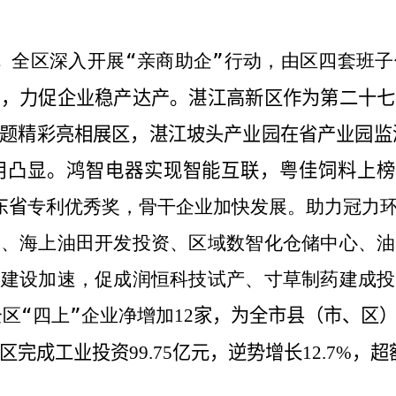
。
全区深入开展“亲商助企”行动，由区四套班
难，力促企业稳产达产。湛江高新区作为第二十七
题精彩亮相展区，湛江坡头产业园在省产业园监
用凸显。鸿智电器实现智能互联，粤佳饲料上榜
东省
专利优秀奖，骨干企业加快发展。助力冠力
改、海上油田开发投资、区域数智化仓储中心、油
目建设加速，促成润恒科技试产、寸草制药建成投
区“四上”企业净增加
家，为全市县（市、区
12
区完成工业投资
亿元，逆势增长
，超
99.75
12.7%