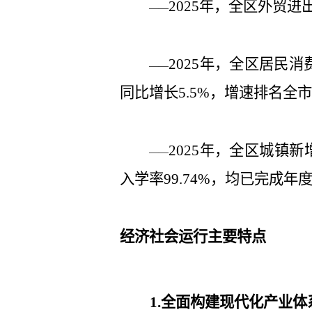
年
，全区外贸进
2025
——
年，
全区居民消
2025
——
同比增长
，增速排名全市
5.5%
年，全区城镇新
2025
——
入学率
，均已完成年
99.74%
经济社会运行主要特点
全面构建现代化产业体
1.