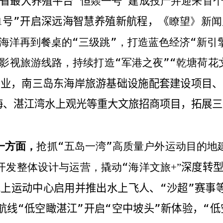
省最大养殖平台“恒
一号”建成投产并迎来首
燚
号”开启深远海智慧养殖新航程，《
望》新闻
1
瞭
海洋再到餐桌的“三级跳”，打造蓝色经济“新引
影视旅游线路，持续打造“军港之夜”“乾塘荷花
开业，南三岛东海岸旅游基础设施配套建设项目、
海、湛江湾水上观光等重大文旅招商项目，拓展三
一方面，
抢抓“五岛一湾”高质量户外运动目的地
开发整体设计与运营，撬动“海洋文旅
深度转
+”
上运动中心启用并推出水上飞人、“沙超”赛事
航线“低空瞰湛江”开启“空中坡头”新体验，“低