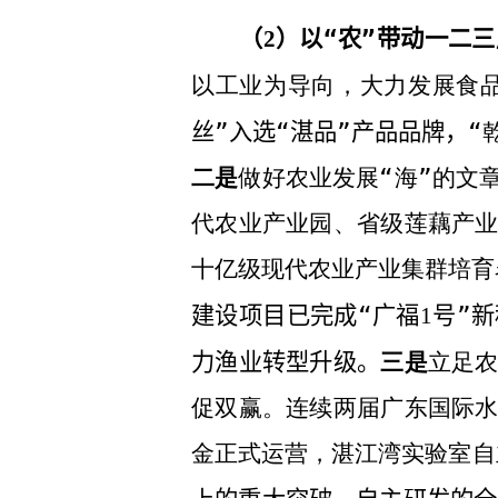
（
）以“农”带动一二
2
以工业为导向，大力发展食品
丝”入选“湛品”产品品牌，
“
二是
做好农业发展“海”的文
代农业产业园、省级莲藕产
十亿级现代农业产业集群培育
建设项目已完成“广福
号”
1
力渔业转型升级。
三是
立足
促双赢。连续两届广东国际
金正式运营，湛江湾实验室自