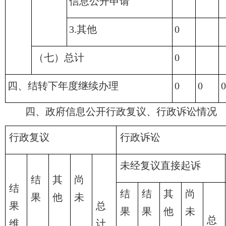
信息公开申请
3.其他
0
（七）总计
0
四、结转下年度继续办理
0
0
0
四、政府信息公开行政复议、行政诉讼情况
行政复议
行政诉讼
未经复议直接起诉
结
其
尚
结
结
结
其
尚
果
他
未
果
总
果
果
他
未
总
维
计