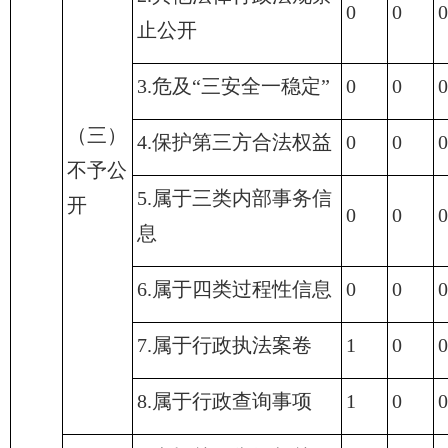
0
0
0
止公开
3.危及“三安全一稳定”
0
0
0
（三）
4.保护第三方合法权益
0
0
0
不予公
5.属于三类内部事务信
开
0
0
0
息
6.属于四类过程性信息
0
0
0
7.属于行政执法案卷
1
0
0
8.属于行政查询事项
1
0
0