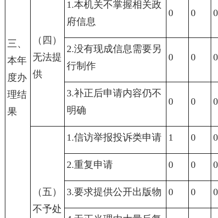
1.本机关不掌握相关政
0
0
0
府信息
（四）
三、
2.没有现成信息需要另
无法提
0
0
0
本年
行制作
供
度办
3.补正后申请内容仍不
理结
0
0
0
明确
果
1.信访举报投诉类申请
1
0
0
2.重复申请
0
0
0
（五）
3.要求提供公开出版物
0
0
0
不予处