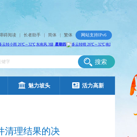
障碍阅读
|
长者助手
|
简体
|
繁体
网站支持IPv6
搜索
魅力坡头
活力高新
件清理结果的决