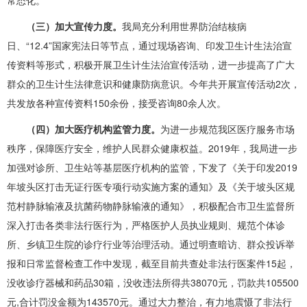
常态化。
（三）加大宣传力度。
我局充分利用世界防治结核病
日、“12.4”国家宪法日等节点，通过现场咨询、印发卫生计生法治宣
传资料等形式，积极开展卫生计生法治宣传活动，进一步提高了广大
群众的卫生计生法律意识和健康防病意识。今年共开展宣传活动2次，
共发放各种宣传资料150余份，接受咨询80余人次。
（四）加大医疗机构监管力度。
为进一步规范我区医疗服务市场
秩序，保障医疗安全，维护人民群众健康权益。2019年，我局进一步
加强对诊所、卫生站等基层医疗机构的监管，下发了《关于印发2019
年坡头区打击无证行医专项行动实施方案的通知》及《关于坡头区规
范村静脉输液及抗菌药物静脉输液的通知》，积极配合市卫生监督所
深入打击各类非法行医行为，严格医护人员执业规则、规范个体诊
所、乡镇卫生院的诊疗行业等治理活动。通过明查暗访、群众投诉举
报和日常监督检查工作中发现，截至目前共查处非法行医案件15起，
没收诊疗器械和药品30箱，没收违法所得共38070元，罚款共105500
元,合计罚没金额为143570元。通过大力整治，有力地震慑了非法行