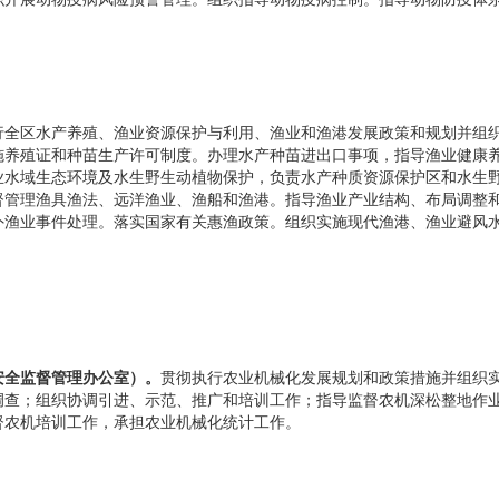
行全区水产养殖、渔业资源保护与利用、渔业和渔港发展政策和规划并组
施养殖证和种苗生产许可制度。办理水产种苗进出口事项，指导渔业健康
业水域生态环境及水生野生动植物保护，负责水产种质资源保护区和水生
督管理渔具渔法、远洋渔业、渔船和渔港。指导渔业产业结构、布局调整
外渔业事件处理。落实国家有关惠渔政策。组织实施现代渔港、渔业避风
全监督管理办公室）。
贯彻执行农业机械化发展规划和政策措施并组织
调查；组织协调引进、示范、推广和培训工作；指导监督农机深松整地作
督农机培训工作，承担农业机械化统计工作。