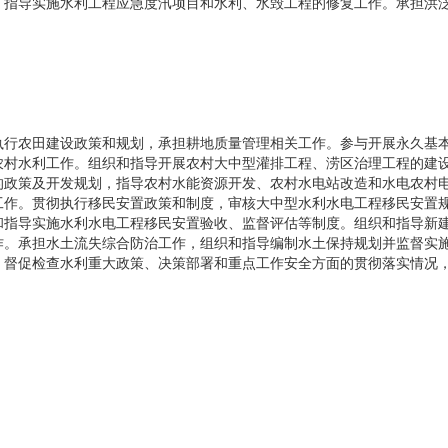
，指导实施水利工程应急度汛项目和水利、水毁工程的修复工作。承担洪
执行农田建设政策和规划，承担耕地质量管理相关工作。参与开展永久基
农村水利工作。组织和指导开展农村大中型灌排工程、涝区治理工程的建
的政策及开发规划，指导农村水能资源开发、农村水电站改造和水电农村
工作。贯彻执行移民安置政策和制度，审核大中型水利水电工程移民安置
和指导实施水利水电工程移民安置验收、监督评估等制度。组织和指导新
作。承担水土流失综合防治工作，组织和指导编制水土保持规划并监督实
。督促检查水利重大政策、决策部署和重点工作安全方面的贯彻落实情况