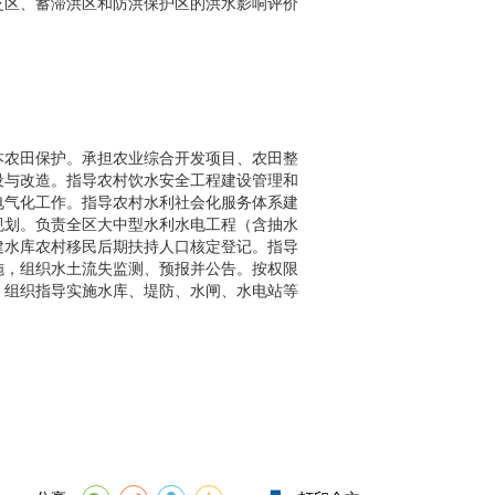
泛区、蓄滞洪区和防洪保护区的洪水影响评价
本农田保护。承担农业综合开发项目、农田整
设与改造。指导农村饮水安全工程建设管理和
电气化工作。指导农村水利社会化服务体系建
规划。负责全区大中型水利水电工程（含抽水
建水库农村移民后期扶持人口核定登记。指导
施，组织水土流失监测、预报并公告。按权限
，组织指导实施水库、堤防、水闸、水电站等