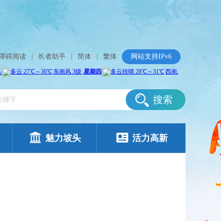
障碍阅读
|
长者助手
|
简体
|
繁体
网站支持IPv6
搜索
魅力坡头
活力高新
置