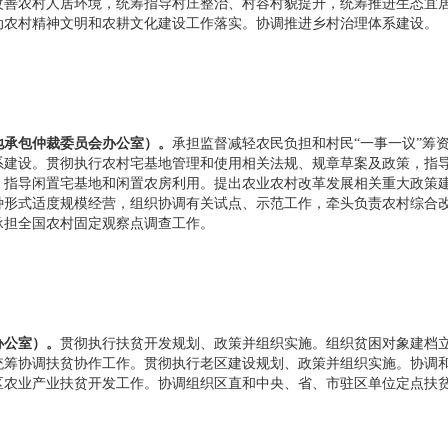
改善农村人居环境，统筹指导村庄整治、村容村貌提升，统筹推进生态宜
动农村精神文明和农耕文化建设工作落实。协调推进乡村治理体系建设。
承包仲裁委员会办公室）。
承担监督减轻农民负担和村民“一事一议”筹
系建设。贯彻执行农村宅基地管理和使用相关法规、规章草案及政策，指
，指导闲置宅基地和闲置农房利用。提出农业农村改革发展相关重大政策
种形式适度规模经营，组织协调有关试点、示范工作，牵头负责农村综合
承担全国农村固定观察点调查工作。
公室）。
贯彻执行扶贫开发规划、政策并组织实施。组织贫困对象建档立
统筹协调扶贫协作工作。贯彻执行老区建设规划、政策并组织实施。协调和
区农业产业扶贫开发工作。协调组织区直和中央、省、市驻区单位定点扶