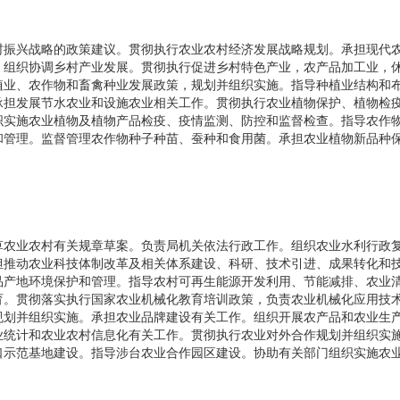
村振兴战略的政策建议。贯彻执行农业农村经济发展战略规划。承担现代
。组织协调乡村产业发展。贯彻执行促进乡村特色产业，农产品加工业，
植业、农作物和畜禽种业发展政策，规划并组织实施。指导种植业结构和
承担发展节水农业和设施农业相关工作。贯彻执行农业植物保护、植物检
织实施农业植物及植物产品检疫、疫情监测、防控和监督检查。指导农作
和管理。监督管理农作物种子种苗、蚕种和食用菌。承担农业植物新品种
草农业农村有关规章草案。负责局机关依法行政工作。组织农业水利行政
担推动农业科技体制改革及相关体系建设、科研、技术引进、成果转化和
品产地环境保护和管理。指导农村可再生能源开发利用、节能减排、农业
育。贯彻落实执行国家农业机械化教育培训政策，负责农业机械化应用技
规划并组织实施。承担农业品牌建设有关工作。组织开展农产品和农业生
业统计和农业农村信息化有关工作。贯彻执行农业对外合作规划并组织实
口示范基地建设。指导涉台农业合作园区建设。协助有关部门组织实施农