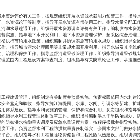
展水资源评价有关工作，按规定组织开展水资源承载能力预警工作，指导
可、水资源论证等制度，指导开展水资源有偿使用工作。指导水量分配工
及河湖水系连通工作。组织开展水资源调查评价有关工作，编制发布水资
监督实施。指导地下水开发利用、地下水资源管理保护、超采区综合治理
贯彻执行节约用水政策，组织编制并协调实施节约用水规划，组织指导全
工作。指导城市污水处理回用等非常规水源开发利用。指导水域及其岸线
发、治理和保护工作。指导监督河道采砂管理工作，组织指导河道采砂规
管理范围内工程建设方案审查制度。组织指导有关防洪论证工作。承担推
利工程建设管理，组织制定有关制度并监督实施。负责权限范围内水利建
水安全鉴定和验收，指导实施江海堤围、水库、水闸、引调水等新建、扩
信用体系建设。指导水利设施的管理、保护和综合利用。负责组织和指导
组织指导水利工程管理体制改革工作。组织指导编制洪水干旱防治规划、
程的防御洪水抗御旱灾调度及应急水量调度方案，按程序报批并指导实施
调度工作。负责监督水利工程防洪抗旱责任制落实。会同水文部门做好水
息平台。组织指导水利工程抢险物资储备和工程抢险队伍建设。组织协调