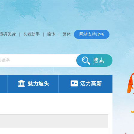
障碍阅读
|
长者助手
|
简体
|
繁体
网站支持IPv6
搜索
魅力坡头
活力高新