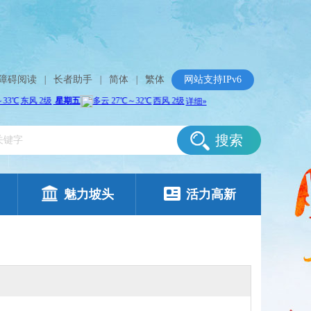
障碍阅读
|
长者助手
|
简体
|
繁体
网站支持IPv6
搜索
魅力坡头
活力高新